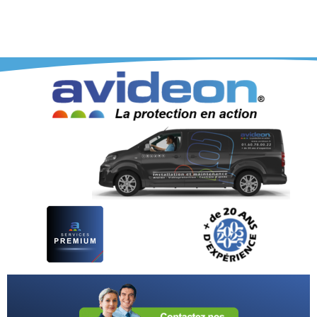
®
𝗔𝗩𝗜𝗗𝗘𝗢𝗡
Installation & Maintenance en
Vidéoprotection, Vidéosurveillance,
Alarme et Contrôle d’accès
pour Entreprises et Professionnels > 01 60 78 00 22 | IDF
+ France