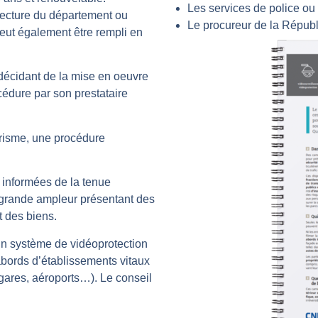
Les services de police o
éfecture du département ou
Le procureur de la Répub
l peut également être rempli en
 décidant de la mise en oeuvre
édure par son prestataire
orisme, une procédure
t informées de la tenue
grande ampleur présentant des
t des biens.
un système de vidéoprotection
abords d’établissements vitaux
 gares, aéroports…). Le conseil