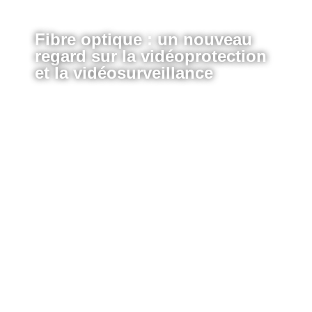
Expertise applicative
Fibre optique : un nouveau
regard sur la vidéoprotection
et la vidéosurveillance
Référent Fibre optique chez Avidéon, Victor
B. nous parle de ses performances
supérieures qui révolutionnent le monde de la
sécurité :
—
La fibre améliore considérablement la rapidité
et la fiabilité des communications et permet une
transmission quasi instantanée des signaux, tout
en étant résistante aux interférences
électromagnétiques et aux conditions
environnementales. De plus, elle renforce la
sécurité des installations en étant plus difficile à
pirater ou à saboter que les câbles traditionnels.