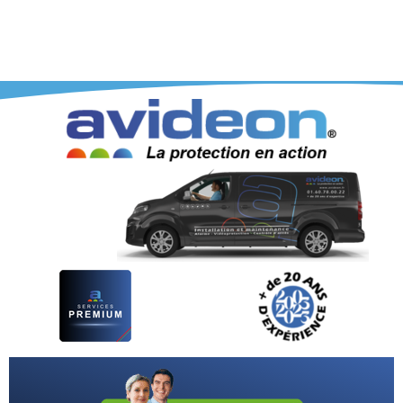
®
𝗔𝗩𝗜𝗗𝗘𝗢𝗡
Installation & Maintenance en
Vidéoprotection et
Vidéosurveillance
pour Entreprises et Professionnels > 01 60 78 00 22 |
IDF + France